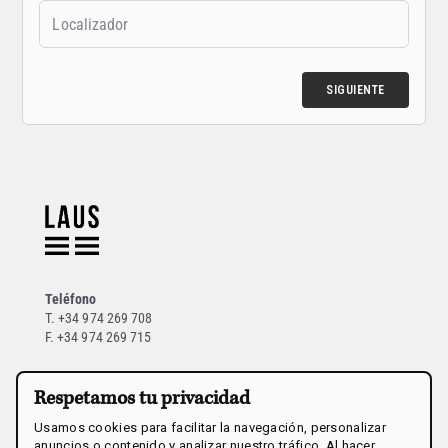
Teléfono
T. +34 974 269 708
F. +34 974 269 715
Dirección
Respetamos tu privacidad
Bodega LAUS – D.O. Somontano
Usamos cookies para facilitar la navegación, personalizar
Carretera N240 Km 154,8
anuncios o contenido y analizar nuestro tráfico. Al hacer